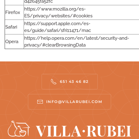
d42645fa52fc
https://www.mozilla.org/es-
Firefox
ES/privacy/websites/#cookies
https://support.apple.com/es-
Safari
es/guide/safari/sfri11471/mac
https://help.opera.com/en/latest/security-and-
Opera
privacy/#clearBrowsingData
651 43 46 82
INFO@VILLARUBEI.COM