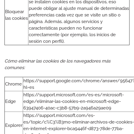
se instalen cookies en los dispositivos, eso
puede obligar al ajuste manual de determinadas
Bloquear
preferencias cada vez que se visite un sitio o
las cookies
página. Además, algunos servicios y
características pueden no funcionar
correctamente (por ejemplo, los inicios de
sesión con perfil).
Cómo eliminar las cookies de los navegadores más
comunes:
https://support.google.com/chrome/answer/95647
Chrome
hl=es
https://support.microsoft.com/es-es/microsoft-
Edge
edge/eliminar-las-cookies-en-microsoft-edge-
63947406-40ac-c3b8-57b9-2a946a29ae09
https://support.microsoft.com/es-
es/topic/c%C3%B3mo-eliminar-archivos-de-cookies-
Explorer
en-internet-explorer-bca9446f-d873-78de-77ba-