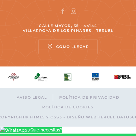
CALLE MAYOR, 35 - 44144
VILLARROYA DE LOS PINARES - TERUEL
CÓMO LLEGAR
AVISO LEGAL
POLÍTICA DE PRIVACIDAD
POLÍTICA DE COOKIES
COPYRIGHT© HTML5 Y CSS3 - DISEÑO WEB TERUEL DATO36
¿Qué necesitas?