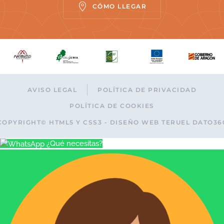
CÓMO LLEGAR
AVISO LEGAL
POLÍTICA DE PRIVACIDAD
POLÍTICA DE COOKIES
COPYRIGHT© HTML5 Y CSS3 - DISEÑO WEB TERUEL DATO36
¿Qué necesitas?